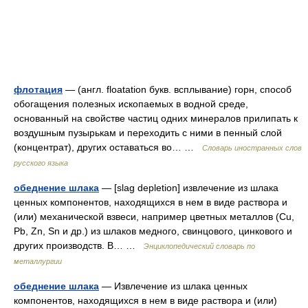
флотация
— (англ. floatation букв. всплывание) горн, способ
обогащения полезных ископаемых в водной среде,
основанный на свойстве частиц одних минералов прилипать к
воздушным пузырькам и переходить с ними в пенный слой
(концентрат), других оставаться во… …
Словарь иностранных слов
русского языка
обеднение шлака
— [slag depletion] извлечение из шлака
ценных компонентов, находящихся в нем в виде раствора и
(или) механической взвеси, например цветных металлов (Cu,
Pb, Zn, Sn и др.) из шлаков медного, свинцового, цинкового и
других производств. В… …
Энциклопедический словарь по
металлургии
обеднение шлака
— Извлечение из шлака ценных
компонентов, находящихся в нем в виде раствора и (или)