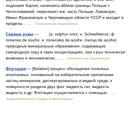
подножия Карпат, начинаясь вблизи границы Польши с
Чехословакией, пересекает юж. часть Польши, Львовскую,
Ивано Франковскую и Черновицкую области УССР и заходит в
пределы… …
Геологическая энциклопедия
Серные руды
— (a. sulphur ores; н. Schwefelerze; ф.
minerais de soufre; и. minerales de azufre, menas de azufre)
природные минеральные образования, содержащие
самородную cepy в таких концентрациях, при к рых технически
возможно и экономически… …
Геологическая энциклопедия
Флотация
— [flotation] процесс обогащения полезных
ископаемых, основанный на избирательном прилипании
частиц минералов, диспергированных в жидкой среде, к
поверхности раздела двух фаз: жидкость газ, жидкость
жидкость и др. Флотация осуществляется с помощью… …
Энциклопедический словарь по металлургии