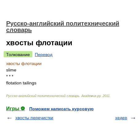
Русско-английский политехнический
словарь
хвосты флотации
Толкование
Перевод
хвосты флотации
slime
* * *
flotation tailings
Русско-английский политехнический словарь
.
Академик.ру
.
2011
.
Игры ⚽
Поможем написать курсовую
хвосты перечистки
хедер