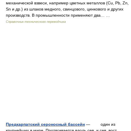
механической взвеси, например цветных металлов (Сu, Pb, Zn,
Sn и др.) из шлаков медного, свинцового, цинкового и других
производств. В промышленности применяют два… …
Справочник технического переводчика
Предкарпатский сероносный бассейн
— один из
крупнейших в мире. Протягивается вдоль сев. и сев. вост.